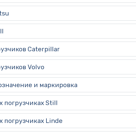
tsu
ll
зчиков Caterpillar
узчиков Volvo
означение и маркировка
погрузчиках Still
 погрузчиках Linde