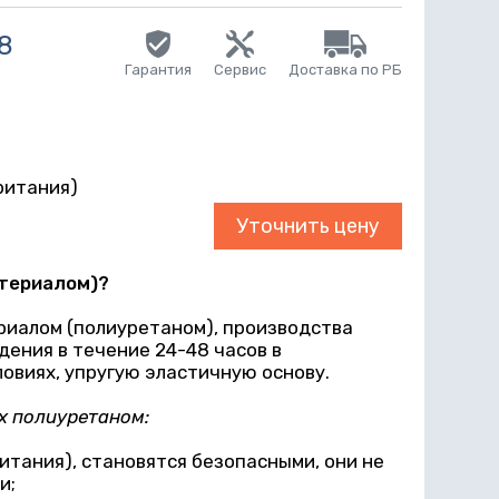
8
Гарантия
Сервис
Доставка по РБ
r
ритания)
Уточнить цену
атериалом)?
риалом (полиуретаном), производства
ения в течение 24-48 часов в
овиях, упругую эластичную основу.
х полиуретаном:
итания), становятся безопасными, они не
и;