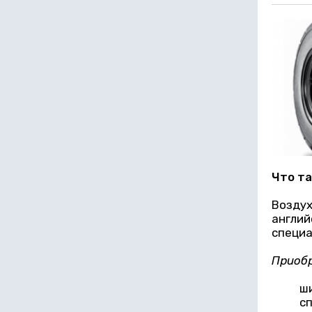
Что та
Воздух
англий
специа
Приобр
ш
сп