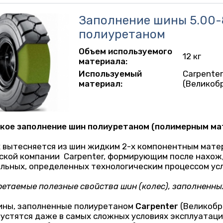
Заполнение шины 5.00-
полиуретаном
Объем используемого
12 кг
материала:
Используемый
Carpente
материал:
(Великоб
кое заполнение шин полиуретаном (полимерным м
 вытесняется из шин жидким 2-х компонентным мате
ской компании Carpenter, формирующим после нахожд
льных, определенных технологическим процессом усл
етаемые полезные свойства шин (колес), заполненны
ины, заполненные полиуретаном
Carpenter
(Великобр
устятся даже в самых сложных условиях эксплуатаци