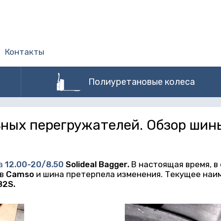
Контакты
Полиуретановые колеса
ных перегружателей. Обзор шины 
а
12.00-20/8.50
Solideal
Bagger.
В настоящая время, в
 в
Camso
и шина претерпела изменения. Текущее наи
82
S.