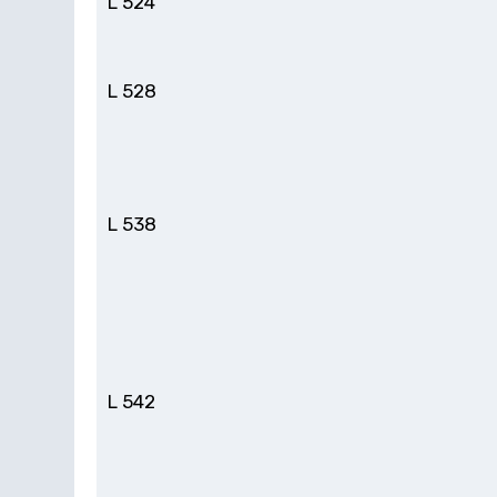
L 524
L 528
L 538
L 542