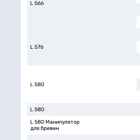
L 566
L 576
L 580
L 580
L 580 Манипулятор
для бревен