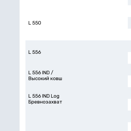
L 550
L 556
L 556 IND /
Высокий ковш
L 556 IND Log
Бревнозахват