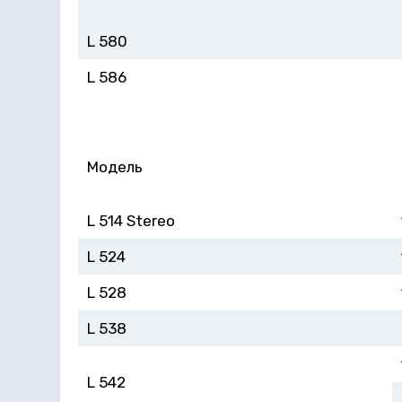
L 580
L 586
Модель
L 514 Stereo
L 524
L 528
L 538
L 542