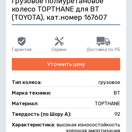
Грузовое полиуретановое
колесо TOPTHANE для BT
(TOYOTA), кат.номер 167607
Гарантия
Сервис
Доставка по РБ
Уточнить цену
Тип колеса:
грузовое
Марка техники:
BT
Материал:
TOPTHANE
Твердость (по Шору А):
92
Характеристика:
высокая износостойкость
хорошая амортизация