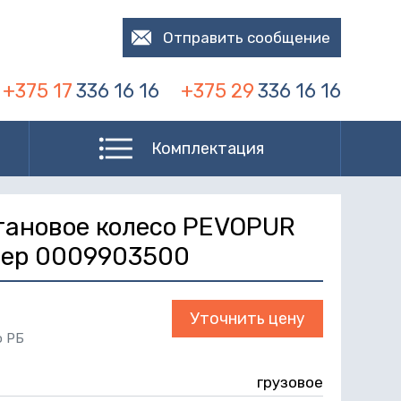
Отправить сообщение
+375 17
336 16 16
+375 29
336 16 16
Комплектация
тановое колесо PEVOPUR
омер 0009903500
Уточнить цену
о РБ
грузовое