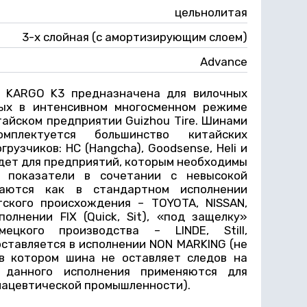
цельнолитая
3-х слойная (с амортизирующим слоем)
Advance
 KARGO K3 предназначена для вилочных
мых в интенсивном многосменном режиме
тайском предприятии Guizhou Tire. Шинами
мплектуется большинство китайских
рузчиков: HC (Hangcha), Goodsense, Heli и
дет для предприятий, которым необходимы
е показатели в сочетании с невысокой
аются как в стандартном исполнении
тского происхождения – TOYOTA, NISSAN,
олнении FIX (Quick, Sit), «под защелку»
мецкого производства – LINDE, Still,
оставляется в исполнении NON MARKING (не
в котором шина не оставляет следов на
 данного исполнения применяются для
мацевтической промышленности).