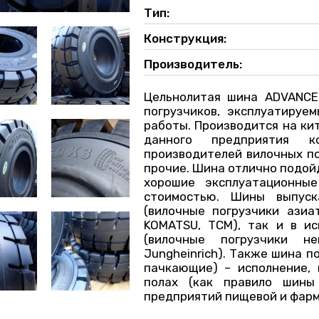
Тип:
Конструкция:
Производитель:
Цельнолитая шина ADVANCE
погрузчиков, эксплуатируе
работы. Производится на ки
данного предприятия ко
производителей вилочных пог
прочие. Шина отлично подой
хорошие эксплуатационны
стоимостью. Шины выпуск
(вилочные погрузчики азиа
KOMATSU, TCM), так и в исп
(вилочные погрузчики не
Jungheinrich). Также шина п
пачкающие) – исполнение, 
полах (как правило шины
предприятий пищевой и фар