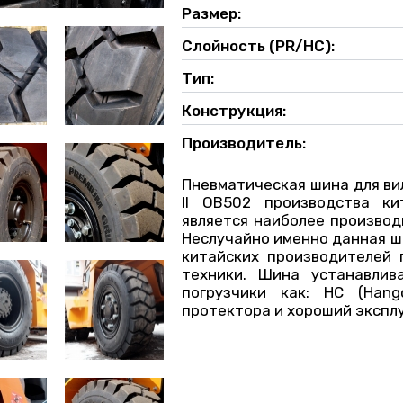
Размер:
Слойность (PR/НС):
Тип:
Конструкция:
Производитель:
Пневматическая шина для ви
II OB502 производства ки
является наиболее производ
Неслучайно именно данная ш
китайских производителей 
техники. Шина устанавлив
погрузчики как: HC (Han
протектора и хороший экспл